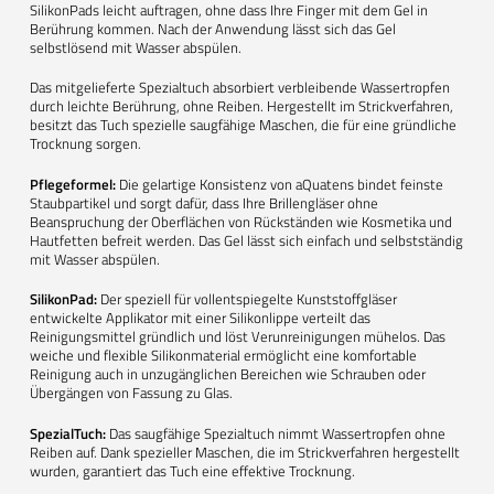
SilikonPads leicht auftragen, ohne dass Ihre Finger mit dem Gel in
Berührung kommen. Nach der Anwendung lässt sich das Gel
selbstlösend mit Wasser abspülen.
Das mitgelieferte Spezialtuch absorbiert verbleibende Wassertropfen
durch leichte Berührung, ohne Reiben. Hergestellt im Strickverfahren,
besitzt das Tuch spezielle saugfähige Maschen, die für eine gründliche
Trocknung sorgen.
Pflegeformel:
Die gelartige Konsistenz von aQuatens bindet feinste
Staubpartikel und sorgt dafür, dass Ihre Brillengläser ohne
Beanspruchung der Oberflächen von Rückständen wie Kosmetika und
Hautfetten befreit werden. Das Gel lässt sich einfach und selbstständig
mit Wasser abspülen.
SilikonPad:
Der speziell für vollentspiegelte Kunststoffgläser
entwickelte Applikator mit einer Silikonlippe verteilt das
Reinigungsmittel gründlich und löst Verunreinigungen mühelos. Das
weiche und flexible Silikonmaterial ermöglicht eine komfortable
Reinigung auch in unzugänglichen Bereichen wie Schrauben oder
Übergängen von Fassung zu Glas.
SpezialTuch:
Das saugfähige Spezialtuch nimmt Wassertropfen ohne
Reiben auf. Dank spezieller Maschen, die im Strickverfahren hergestellt
wurden, garantiert das Tuch eine effektive Trocknung.