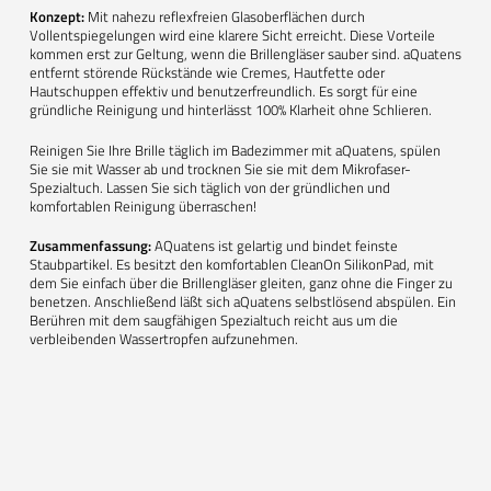
Konzept:
Mit nahezu reflexfreien Glasoberflächen durch
Vollentspiegelungen wird eine klarere Sicht erreicht. Diese Vorteile
kommen erst zur Geltung, wenn die Brillengläser sauber sind. aQuatens
entfernt störende Rückstände wie Cremes, Hautfette oder
Hautschuppen effektiv und benutzerfreundlich. Es sorgt für eine
gründliche Reinigung und hinterlässt 100% Klarheit ohne Schlieren.
Reinigen Sie Ihre Brille täglich im Badezimmer mit aQuatens, spülen
Sie sie mit Wasser ab und trocknen Sie sie mit dem Mikrofaser-
Spezialtuch. Lassen Sie sich täglich von der gründlichen und
komfortablen Reinigung überraschen!
Zusammenfassung:
AQuatens ist gelartig und bindet feinste
Staubpartikel. Es besitzt den komfortablen CleanOn SilikonPad, mit
dem Sie einfach über die Brillengläser gleiten, ganz ohne die Finger zu
benetzen. Anschließend läßt sich aQuatens selbstlösend abspülen. Ein
Berühren mit dem saugfähigen Spezialtuch reicht aus um die
verbleibenden Wassertropfen aufzunehmen.